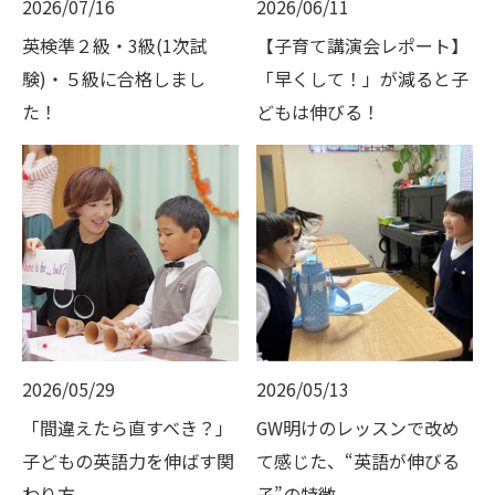
2026/07/16
2026/06/11
英検準２級・3級(1次試
【子育て講演会レポート】
験)・５級に合格しまし
「早くして！」が減ると子
た！
どもは伸びる！
2026/05/29
2026/05/13
「間違えたら直すべき？」
GW明けのレッスンで改め
子どもの英語力を伸ばす関
て感じた、“英語が伸びる
わり方
子”の特徴