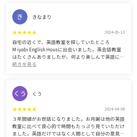
もともと内気で恥ずかしがり屋だった
娘が年月を重ねるごとに自信を持って
ステージで堂々と発表が出来るようになり大変よろ
きなまり
こんでいます。
2024-05-13
(Translated by Google)
自宅の近くで、英語教室を探していたところ
She started attending English conversation classes
M iyabi English Housに出会いました。英会話教室
in the first grade of elementary school.
はたくさんありましたが、何より楽しんで英語に親
She looks forward to going every week.
しめそう。という雰囲気が伝わり決めました。 大
Her pronunciation is now better than her older
人からしたら英語🟰英会話と思いがちですが、歌や
sister's, who is in middle school, and I'm amazed at
踊りの中で英語に親しみ、その中で発音やスペルを
how much she's improved.
学んでいっているコトを感じます。何より毎週 楽
At the annual recital,
しかった！と笑顔で帰ってくる事が嬉しいです。新
くう
I'm delighted to see that my daughter, who was
しい友だちもでき、発表会では同じ教室の友だちの
originally timid and reserved, has become more
発表を聞くことができるなど様々な経験ができま
2024-04-08
confident and able to speak confidently on stage
す。先生も明るく子どもたちが楽しめるように工夫
３年間娘がお世話になりました。お月謝は他の英語
over the years.
してくださっているのが伝わります。家でも英語の
教室に比べて良心的で時間もたっぷり見ていただけ
歌のCDを聴き一緒に歌っています🎵
ました。英語だけではなく人間として自分の意見を