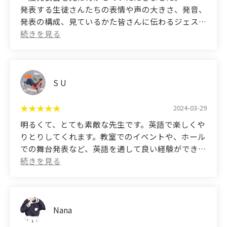
enjoyable for the children. At home, we listen to
発表する生徒さんたちの表情や声の大きさ、発音、
the English song CDs and sing along!
発表の構成、見ているかた皆さんに伝わるジェスチ
ャーなど、本当に素晴らしく、きっと普段のレッス
ンから、英語プラス、心を育てたり人間力を育てる
工夫をされている英会話教室なんだろうなと感じま
した。
一番感動したのは、発表会本番で力を発揮できなか
S U
った生徒さんに対して一番心を寄せていらした先生
の対応でした。
2024-03-29
明るくて、とても素敵な先生です。英語で楽しくや
(Translated by Google)
りとりしてくれます。教室でのイベントや、ホール
I went to see a presentation once.
での舞台発表など、英語を通して良い経験ができて
The expressions on the students' faces, the
います。
volume of their voices, their pronunciation, the
structure of their presentations, the gestures that
(Translated by Google)
were conveyed to everyone watching, etc., were
The teacher is cheerful and very nice. He
truly amazing, and I'm sure they'll be able to add
communicates with us in a fun way in English. We
Nana
English to their everyday lessons, as well as ways to
have had many good experiences through English,