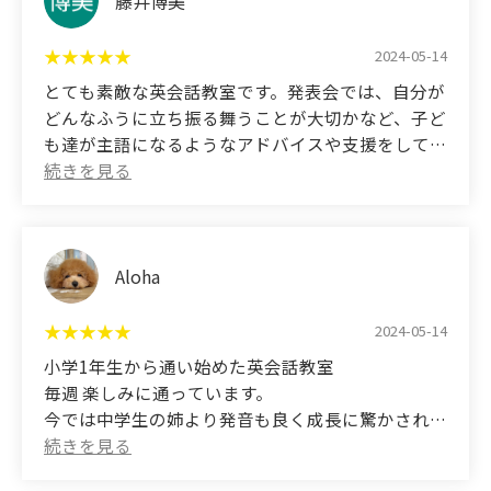
だと思います。
藤井博美
to send them to. They always come home from
class with a smile on their face saying that they had
(Translated by Google)
2024-05-14
a great time.
They have a very solid teaching method, and they
とても素敵な英会話教室です。発表会では、自分が
not only focus on listening, but also on speaking
どんなふうに立ち振る舞うことが大切かなど、子ど
with correct pronunciation.
も達が主語になるようなアドバイスや支援をしてく
I went to a lot of English schools in the past, but
ださいます。子どもだけでなく、母親である私もと
this is where I finally ended up.
ても学びあるスクールだと思います。
My sons love their teacher, so they keep attending
classes without missing a day. Ultimately, I think
(Translated by Google)
the most important thing about extracurricular
This is a very nice English conversation class. At
Aloha
activities is the teacher.
recitals, they give advice and support so that the
children are the main focus, such as how they
2024-05-14
should conduct themselves. I think it's a school
小学1年生から通い始めた英会話教室
where I can learn a lot, not only for my children,
毎週 楽しみに通っています。
but also for myself as a mother.
今では中学生の姉より発音も良く成長に驚かされて
います。
毎年 開催される発表会では