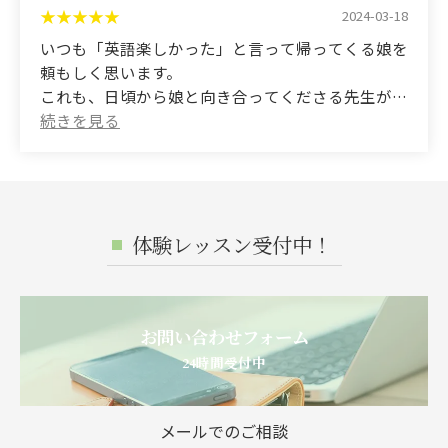
develop their minds and develop their human
such as events in the classroom and stage
2024-03-18
skills. I felt that it must be an English conversation
performances in the hall.
いつも「英語楽しかった」と言って帰ってくる娘を
class where students are taught.
頼もしく思います。
What moved me the most was the way the teacher
これも、日頃から娘と向き合ってくださる先生がい
showed the most compassion for the students who
てくださるからだと思います。
were unable to perform to their full potential
ありがとうございます。
during the actual recital.
今後とも、よろしくお願い致します。
(Translated by Google)
I feel reassured that my daughter always comes
体験レッスン受付中！
home saying, "English was fun."
I believe this is also because she has a teacher who
spends time with her on a daily basis.
Thank you.
お問い合わせフォーム
I look forward to working with you in the future.
24時間受付中
メールでのご相談