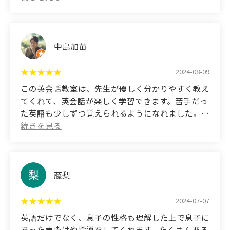
me with a wide range of things, from English
conversation lessons through elementary school to
あまり負担なく意欲的に学べているようで良かった
help with my Eiken exams when he is in junior high
です。
school.
中島加苗
(Translated by Google)
I have been attending this English conversation
2024-08-09
class since May of my third year of elementary
この英会話教室は、先生が優しく分かりやすく教え
school.
てくれて、英会話が楽しく学習できます。苦手だっ
According to my child, the teacher is kind and the
た英語も少しずつ覚えられるようになれました。ご
class seems fun.
ほうびを用意してくれているため、さらに頑張るこ
Even at home and in the car, I play English teaching
とができます。これからもよろしくお願いします！
materials and sing.
(Translated by Google)
I'm glad that they seem to be able to learn with
In this English conversation class, the teachers
藤梨
great enthusiasm and without much stress.
teach in a kind and easy-to-understand manner,
making learning English conversation fun. Little by
2024-07-07
little, I was able to remember English, which I was
英語だけでなく、息子の性格も理解した上で息子に
not good at. You will be encouraged to work harder
あった声掛けや指導をしてくれます。たくさんある