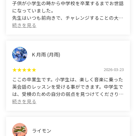
子供が小学生の時から中学校を卒業するまでお世話
(Translated by Google)
になっていました。
I attended this school from 5th grade of
先生はいつも前向きで、チャレンジすることの大切
elementary school to 3rd year of junior high school.
さ、自分を信じることを教えて下さり、とても感謝
What I like about this school is that it not only
しています。先生のおかげで、勉強だけでなく社会
makes learning English fun, but also provides
性も身につける事ができ、子供の成長を感じており
comprehensive support for things like the Eiken
ます。この教室に通わせていただき、先生と出会
English proficiency test and English speech
え、学べたことはこの先も子供にとっての財産にな
K 月雨 (月雨)
contests. Furthermore, for my high school
ると思います。本当にありがとうございました。
entrance exams, they understood my weaknesses
2026-03-23
and provided tailored support. Thanks to them, I
(Translated by Google)
ここの卒業生です。小学生は、楽しく音楽に乗った
was able to solve the fill-in-the-blank questions
My child was in elementary school and received
英会話のレッスンを受ける事ができます。中学生で
that I struggled with, and I scored highly on the
instruction from this school until graduating from
は、受検のための自分の弱点を見つけてくださり、
exam! The teachers always answered questions
junior high school.
受検で高得点を取ることが出来ました。先生は明る
politely, and the school itself had a very
くわかりやすく教えてくださるため、英語が苦手な
approachable atmosphere. I highly recommend it!!
The teacher was always positive and taught my
方でも楽しく英語を理解することが出来ます。
child the importance of taking on challenges and
believing in themselves, for which I am very
(Translated by Google)
ライモン
grateful. Thanks to the teacher, my child not only