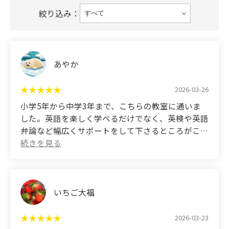
絞り込み：
あやか
2026-03-26
小学5年から中学3年まで、こちらの教室に通いま
した。英語を楽しく学べるだけでなく、英検や英語
弁論など幅広くサポートをして下さるところがこち
らの教室の良いところだと思います。また、高校入
試においては私の苦手をよく理解して対策をしてく
ださいました。おかげで苦手だった適語補充の問題
を解けるようになり、入試当日では高得点をとるこ
とができました！先生は質問にはいつも丁寧に対応
いちご大福
してくださり、教室自体も質問しやすい雰囲気でし
た。とてもおすすめです!!
2026-03-23