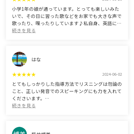
There are a lot of English conversation schools out
小学1年の娘が通っています。とっても楽しいみた
there, but Miyabi English House has small classes
いで、その日に習った歌などをお家でも大きな声で
and kind, cheerful teachers who make teaching
歌ったり、喋ったりしています♪私自身、英語に対
fun.
して苦手意識があり、こどもたちには英語は楽しい
My child and I are now able to have simple
と感じて欲しかったので、以前から通わせたいと思
conversations at home. ♪♪
っていたMiyabi English Houseに通えることになり
I'm so glad I found Miyabi English House. ♡♡
とても嬉しかったです。いつも教室から今日も楽し
かったと笑顔で帰ってきます♪
はな
(Translated by Google)
2024-06-02
My daughter, a first-grader in elementary school, is
とてもしっかりした指導方法でリスニングは勿論の
attending the school. She seems to be having a lot
こと、正しい発音でのスピーキングにも力を入れて
of fun, and even at home she sings and speaks the
くださいます。
songs she learned that day out loud. I myself have
昔、英語教室を転々とし、ようやく辿り着いた場所
always felt that I am not good at English, so I
がこちらです。
wanted my children to feel that English is fun, and
息子たちは先生のことが大好きなので、休まずに通
I was very happy that they were able to attend
えています。結局のところ、習い事は指導者が大事
Miyabi English House, which I had always wanted