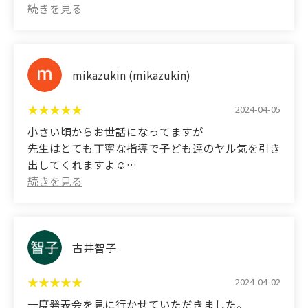
言ったり話し合ったりすることを教えていただきま
(Translated by Google)
した。少人数で娘も喜んで通ってました。親の仕事
I was searching for an English class near my home
の都合で退会してしまいましたがもう少し続けたか
and came across Miyabi English House. There were
ったです。
many English conversation classes, but I decided
mikazukin (mikazukin)
on Miyabi English House because of the
(Translated by Google)
atmosphere, which seemed like a fun way to
My daughter was taken care of for three years. The
2024-04-05
become familiar with English. While adults might
monthly fee was reasonable compared to other
小さい頃からお世話になってますが
think of it as English conversation, I feel like the
English schools, and they gave us plenty of time.
先生はとても丁寧な指導で子ども達のヤル気を引き
children are becoming familiar with English
They taught us not only English, but also how to
出してくれますよ☺️
through song and dance, and are learning
express our opinions and discuss things as human
pronunciation and spelling in the process. And
beings. The classes were small, so my daughter was
(Translated by Google)
most of all, I'm happy when the children come
happy to attend. We had to withdraw due to my
I've been taking care of them since I was little, and
home each week with smiles on their faces, saying,
parents' work commitments, but I wanted to
the teachers are so attentive and motivate the
"It was fun!" They're also making new friends and
continue a little longer.
kids.
古井智子
getting to hear their classmates perform at
recitals, providing a variety of experiences. The
teachers are cheerful and make it clear that
2024-04-02
they're making an effort to make the class
一度発表会を見に行かせていただきました。