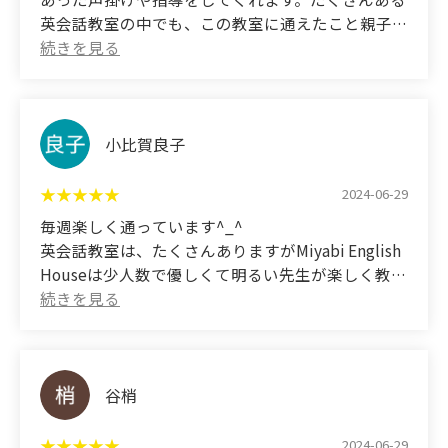
because you will receive a reward. Thank you for
英会話教室の中でも、この教室に通えたこと親子
your continued support!
共々喜んでます。いつもありがとございます。
(Translated by Google)
Not only does the teacher teach English, but they
also understand my son's personality and provide
小比賀良子
appropriate encouragement and guidance. Of all
the English conversation schools out there, both
2024-06-29
my son and I are very happy that we were able to
毎週楽しく通っています^_^
attend this one. Thank you as always.
英会話教室は、たくさんありますがMiyabi English
Houseは少人数で優しくて明るい先生が楽しく教え
てくれます。
家でも親子で簡単なやりとりも出来るようになって
きました♪♪
Miyabi English Houseに出会えて良かったです♡♡
谷梢
(Translated by Google)
I enjoy going every week. ^_^
2024-06-29