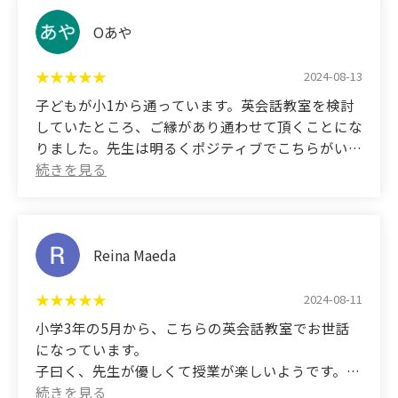
However, it seemed like he wasn't enjoying it, and
his test scores didn't improve.
(Translated by Google)
Oあや
Since switching to this school, he's started
My daughter was enrolled at this school when she
studying on his own and has been proactive about
was in elementary school. When she entered junior
2024-08-13
it!!
high school, she passed the Eiken test and won an
子どもが小1から通っています。英会話教室を検討
Of course, his test scores have always been good,
award at an English speech contest. I truly feel that
していたところ、ご縁があり通わせて頂くことにな
and he's never scored below 95.
she has been able to get to where she is today
りました。先生は明るくポジティブでこちらがいつ
I'm truly grateful to have found this teacher and to
thanks to the support she received here, which
も元気をもらっています。小学生の間は英会話、中
have been able to attend this school.
helped her build a solid foundation in English
学生となり学校の授業から英検のサポートまで幅広
I look forward to continuing to receive your help in
conversation. The appeal of this school is the
くサポートして頂いてます。
the future. (⁎ᴗ͈ˬᴗ͈⁎)
bright and fun atmosphere in which the lessons are
I recommend this school to anyone who's unsure
held.
(Translated by Google)
Reina Maeda
about which English conversation school to
My child has been attending this school since he
choose.
was in the first grade of elementary school. I was
2024-08-11
considering sending him to an English
小学3年の5月から、こちらの英会話教室でお世話
conversation school, and then I found this school.
になっています。
The teachers are cheerful and positive, and they
子曰く、先生が優しくて授業が楽しいようです。
always give me energy. They have been supporting
家や車でも自ら英語教材を流して歌っています。