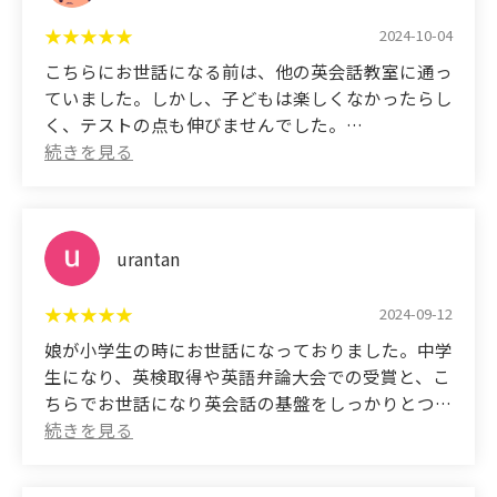
I'm a graduate of this school. Elementary school
excelled academically but also developed social
students can enjoy English conversation lessons
2024-10-04
skills, and I have seen my child grow. I believe that
set to music. Middle school students can identify
こちらにお世話になる前は、他の英会話教室に通っ
attending this school, meeting the teacher, and
their weaknesses for entrance exams and achieve
ていました。しかし、子どもは楽しくなかったらし
learning from them will be a valuable asset for my
high scores. The teachers are cheerful and explain
く、テストの点も伸びませんでした。
child in the future. Thank you so much.
things clearly, so even those who are not good at
こちらに変わってからは、嫌がることなく自分から
English can enjoy learning it.
進んで勉強するようになりました！！
もちろん、テストの点はいつも良く、95点以下を
とったことはありません。
本当に先生に出会い、こちらに通わせて頂き感謝し
urantan
ております。
これからも末永くお世話になります(⁎ᴗ͈ˬᴗ͈⁎)
2024-09-12
英会話教室で迷われているかたは、お勧めいたしま
娘が小学生の時にお世話になっておりました。中学
す。
生になり、英検取得や英語弁論大会での受賞と、こ
ちらでお世話になり英会話の基盤をしっかりとつく
(Translated by Google)
って頂いたおかげで、今に至っているとつくづく感
Before coming to this school, my child was
じております。明るく楽しい雰囲気で行われるレッ
attending another English conversation school.
スンが魅力の教室です。