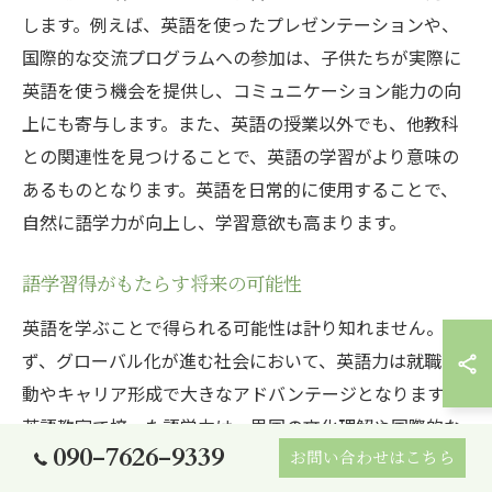
します。例えば、英語を使ったプレゼンテーションや、
国際的な交流プログラムへの参加は、子供たちが実際に
英語を使う機会を提供し、コミュニケーション能力の向
上にも寄与します。また、英語の授業以外でも、他教科
との関連性を見つけることで、英語の学習がより意味の
あるものとなります。英語を日常的に使用することで、
自然に語学力が向上し、学習意欲も高まります。
語学習得がもたらす将来の可能性
英語を学ぶことで得られる可能性は計り知れません。ま
ず、グローバル化が進む社会において、英語力は就職活
動やキャリア形成で大きなアドバンテージとなります。
英語教室で培った語学力は、異国の文化理解や国際的な
090-7626-9339
経験を通じてさらに磨かれます。特に、留学や海外での
お問い合わせはこちら
インターンシップなど、国境を越えた経験を積むこと