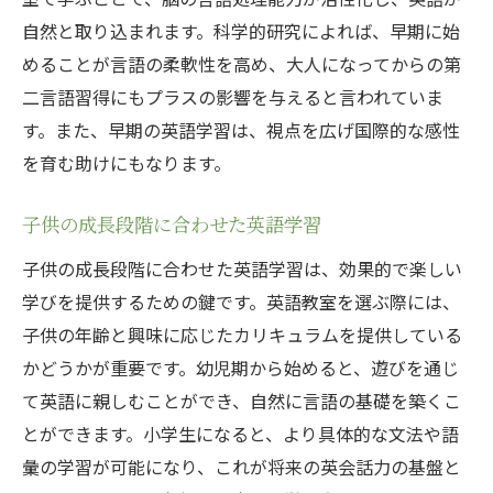
英語教室を選ぶ際の親としての心得
自然と取り込まれます。科学的研究によれば、早期に始
子供の興味や性格を理解する
めることが言語の柔軟性を高め、大人になってからの第
無理のない学習ペースの重要性
二言語習得にもプラスの影響を与えると言われていま
す。また、早期の英語学習は、視点を広げ国際的な感性
親も一緒に学べる体制を整える
を育む助けにもなります。
子供の意見を尊重して選ぶ
学習進捗を見守るサポート
子供の成長段階に合わせた英語学習
フィードバックを通じた親子のコミュニケ
子供の成長段階に合わせた英語学習は、効果的で楽しい
ーション
学びを提供するための鍵です。英語教室を選ぶ際には、
子供のための英語教室の選び方とその重要性
子供の年齢と興味に応じたカリキュラムを提供している
教育方針と家庭の価値観の一致
かどうかが重要です。幼児期から始めると、遊びを通じ
長期的視点での教室選び
て英語に親しむことができ、自然に言語の基礎を築くこ
費用と効果のバランス
とができます。小学生になると、より具体的な文法や語
子供の未来を見据えた選択
彙の学習が可能になり、これが将来の英会話力の基盤と