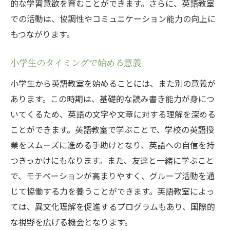
的な学習意欲を育むことができます。さらに、英語教室
多様な教材の活用
での活動は、協調性やコミュニケーション能力の向上に
友達と一緒に学ぶ楽しさ
もつながります。
ゲームや歌を通じた英語体験
小学生のタイミングで始める意義
成功体験を積み重ねる方法
小学生から英語教室を始めることには、また別の意義が
ホームプロジェクトで英語力を伸ばす
あります。この時期は、基礎的な読み書き能力が身につ
英語耳を育てるための教室選びのコツ
いてくるため、英語の文字や文章に対する理解を深める
発音に重点を置いた教室選び
ことができます。英語教室で学ぶことで、学校の英語授
リスニング力を高めるカリキュラム
業をスムーズに進める手助けとなり、英語への自信を持
ネイティブスピーカーとの交流
つきっかけにもなります。また、友達と一緒に学ぶこと
日常会話を重視したレッスン
で、モチベーションが高まりやすく、グループ活動を通
英語の音楽や映像を活用する
じて協働する力を養うことができます。英語教室によっ
ては、異文化理解を促進するプログラムもあり、国際的
子供の興味を引く教材選び
な視野を広げる機会となります。
続けやすい英語教室を選ぶための秘訣