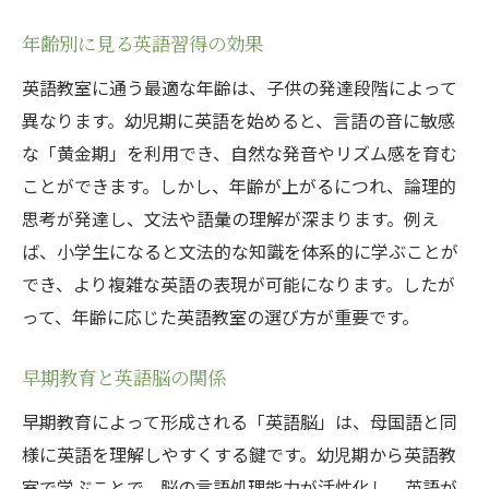
子供の生活習慣に合わせたスケジュール
年齢別に見る英語習得の効果
モチベーションを維持する環境
英語教室に通う最適な年齢は、子供の発達段階によって
成長を実感できる取り組み
異なります。幼児期に英語を始めると、言語の音に敏感
親子で参加できるイベントの有無
な「黄金期」を利用でき、自然な発音やリズム感を育む
目標設定と達成方法
ことができます。しかし、年齢が上がるにつれ、論理的
フィードバックの仕組み
思考が発達し、文法や語彙の理解が深まります。例え
英語教室での学びが子供に与える影響とは
ば、小学生になると文法的な知識を体系的に学ぶことが
でき、より複雑な英語の表現が可能になります。したが
自信を育むコミュニケーション能力
って、年齢に応じた英語教室の選び方が重要です。
異文化理解につながる経験
学校生活での英語の活用
早期教育と英語脳の関係
語学習得がもたらす将来の可能性
早期教育によって形成される「英語脳」は、母国語と同
学習意欲を高める自己肯定感
様に英語を理解しやすくする鍵です。幼児期から英語教
国際的視野を広げるきっかけ
室で学ぶことで、脳の言語処理能力が活性化し、英語が