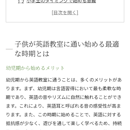
小学生のタイミングで始める意義
年齢別に見る英語習得の効果
早期教育と英語脳の関係
子供の成長段階に合わせた英語学習
家庭での英語環境づくりの重要性
子供が英語教室に通い始める最適
英語教室選びに迷ったら注目したいポイント
な時期とは
教室の教育方針とカリキュラム
幼児期から始めるメリット
教師の資格と経験
少人数クラスのメリット
幼児期から英語教室に通うことは、多くのメリットがあ
ります。まず、幼児期は言語習得において最も柔軟な時
英語教室の立地と通いやすさ
期であり、英語の音やリズムに自然に触れることができ
体験レッスンの活用方法
ます。これにより、英語耳と呼ばれる音の感受性が高ま
保護者の口コミを参考にする
ります。また、この時期に始めることで、英語に対する
子供に楽しく英語を学ばせる方法とその効果
抵抗感が少なく、遊びを通して楽しく学べるため、持続
遊びを取り入れた英語学習