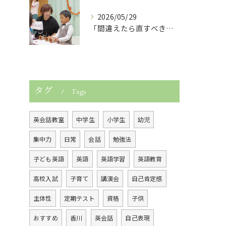
2026/05/29
「間違えたら直すべき？」子どもの英語力を伸ばす関わり方
タグ
Tags
英会話教室
中学生
小学生
幼児
集中力
日常
会話
勉強法
子ども英語
英語
英語学習
英語教育
高校入試
子育て
講演会
自己肯定感
主体性
定期テスト
資格
子供
おすすめ
香川
英会話
自己表現