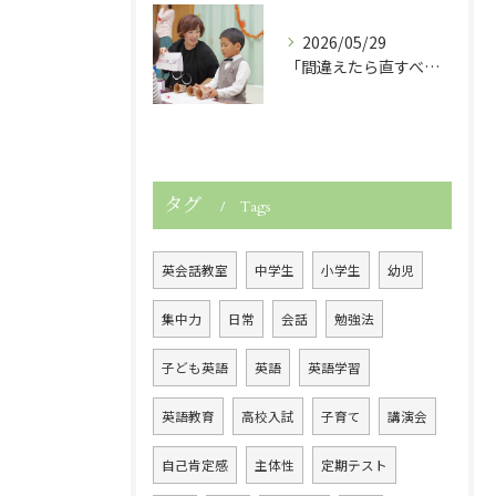
2026/05/29
「間違えたら直すべき？」子どもの英語力を伸ばす関わり方
タグ
Tags
英会話教室
中学生
小学生
幼児
集中力
日常
会話
勉強法
子ども英語
英語
英語学習
英語教育
高校入試
子育て
講演会
自己肯定感
主体性
定期テスト