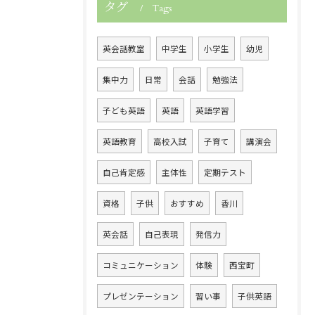
タグ
Tags
英会話教室
中学生
小学生
幼児
集中力
日常
会話
勉強法
子ども英語
英語
英語学習
英語教育
高校入試
子育て
講演会
自己肯定感
主体性
定期テスト
資格
子供
おすすめ
香川
英会話
自己表現
発信力
コミュニケーション
体験
西宝町
プレゼンテーション
習い事
子供英語