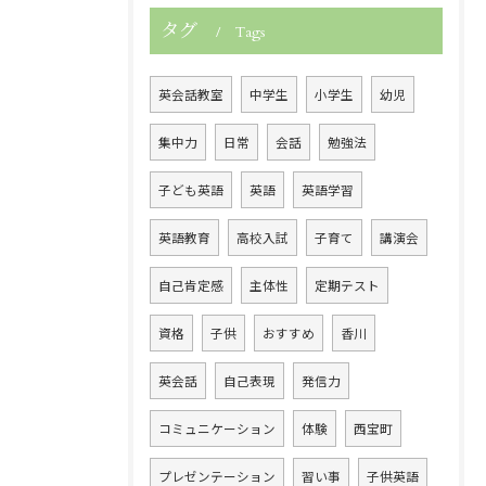
タグ
Tags
英会話教室
中学生
小学生
幼児
集中力
日常
会話
勉強法
子ども英語
英語
英語学習
英語教育
高校入試
子育て
講演会
自己肯定感
主体性
定期テスト
資格
子供
おすすめ
香川
英会話
自己表現
発信力
コミュニケーション
体験
西宝町
プレゼンテーション
習い事
子供英語