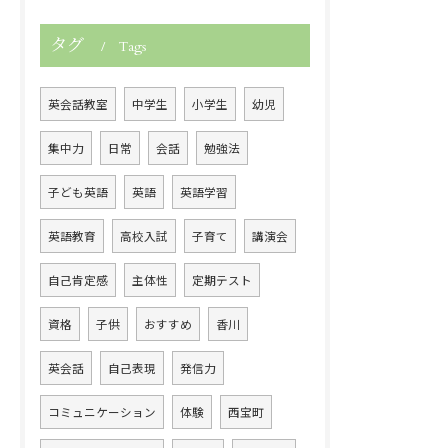
タグ
Tags
英会話教室
中学生
小学生
幼児
集中力
日常
会話
勉強法
子ども英語
英語
英語学習
英語教育
高校入試
子育て
講演会
自己肯定感
主体性
定期テスト
資格
子供
おすすめ
香川
英会話
自己表現
発信力
コミュニケーション
体験
西宝町