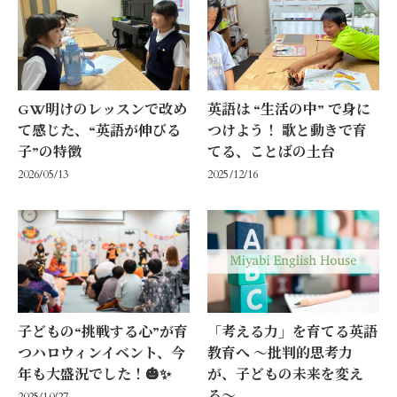
GW明けのレッスンで改め
英語は “生活の中” で身に
て感じた、“英語が伸びる
つけよう！ 歌と動きで育
子”の特徴
てる、ことばの土台
2026/05/13
2025/12/16
子どもの“挑戦する心”が育
「考える力」を育てる英語
つハロウィンイベント、今
教育へ 〜批判的思考力
年も大盛況でした！🎃✨
が、子どもの未来を変え
る〜