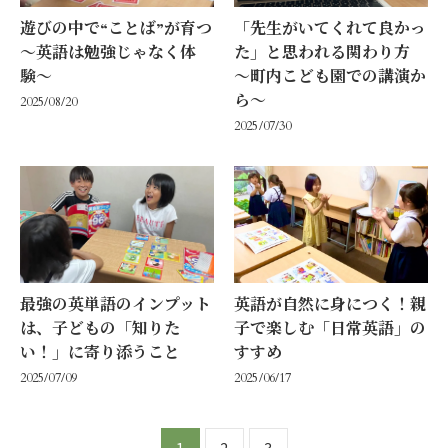
遊びの中で“ことば”が育つ
「先生がいてくれて良かっ
〜英語は勉強じゃなく体
た」と思われる関わり方
験〜
〜町内こども園での講演か
ら〜
2025/08/20
2025/07/30
最強の英単語のインプット
英語が自然に身につく！親
は、子どもの「知りた
子で楽しむ「日常英語」の
い！」に寄り添うこと
すすめ
2025/07/09
2025/06/17
1
2
3