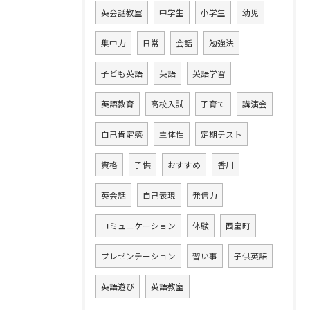
英会話教室
中学生
小学生
幼児
集中力
日常
会話
勉強法
子ども英語
英語
英語学習
英語教育
高校入試
子育て
講演会
自己肯定感
主体性
定期テスト
資格
子供
おすすめ
香川
英会話
自己表現
発信力
コミュニケーション
体験
西宝町
プレゼンテーション
習い事
子供英語
英語遊び
英語教室