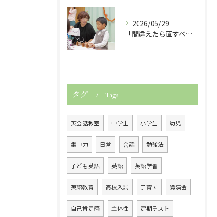
2026/05/29
「間違えたら直すべき？」子どもの英語力を伸ばす関わり方
タグ
Tags
英会話教室
中学生
小学生
幼児
集中力
日常
会話
勉強法
子ども英語
英語
英語学習
英語教育
高校入試
子育て
講演会
自己肯定感
主体性
定期テスト