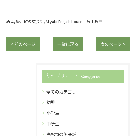
--
幼児
綾川町の英会話
Miyabi English House 綾川教室
< 前のページ
一覧に戻る
次のページ >
カテゴリー
Categories
全てのカテゴリー
幼児
小学生
中学生
高松市の英会話