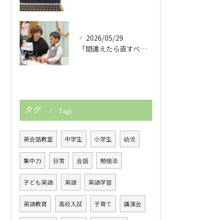
2026/05/29
「間違えたら直すべき？」子どもの英語力を伸ばす関わり方
タグ
Tags
英会話教室
中学生
小学生
幼児
集中力
日常
会話
勉強法
子ども英語
英語
英語学習
英語教育
高校入試
子育て
講演会