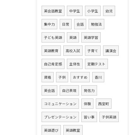
英会話教室
中学生
小学生
幼児
集中力
日常
会話
勉強法
子ども英語
英語
英語学習
英語教育
高校入試
子育て
講演会
自己肯定感
主体性
定期テスト
資格
子供
おすすめ
香川
英会話
自己表現
発信力
コミュニケーション
体験
西宝町
プレゼンテーション
習い事
子供英語
英語遊び
英語教室